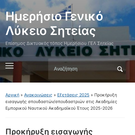
Ημερήσιο Γενικό
Λύκειο Σητείας
Επίσημος Δικτυακός τόπος Ημερήσιου ΓΕΛ Σητείας
Αναζήτηση
Εναλλαγή
για:
του
μενού
για
Αρχική
»
Ανακοινώσεις
»
Εξετάσεις 2025
»
Προκήρυξη
κινητά
εισαγωγής σπουδαστών/σπουδαστριών στις Ακαδημίες
Εμπορικού Ναυτικού Ακαδημαϊκού Έτους 2025-2026
Προκήρυξη εισαγωγής