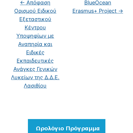
←
Απόφαση
BlueOcean
Ορισμού Ειδικού
Erasmus+ Project
→
Εξεταστικού
Κέντρου
Υποψηφίων με
Αναπηρία και
Ειδικές
Εκπαιδευτικές
Ανάγκες Γενικών
Λυκείων της Δ.Δ.Ε.
Λασιθίου