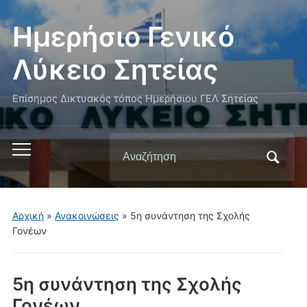
Ημερήσιο Γενικό
Λύκειο Σητείας
Επίσημος Δικτυακός τόπος Ημερήσιου ΓΕΛ Σητείας
Αναζήτηση
Εναλλαγή
για:
του
μενού
για
Αρχική
»
Ανακοινώσεις
»
5η συνάντηση της Σχολής
κινητά
Γονέων
5η συνάντηση της Σχολής
Γονέων