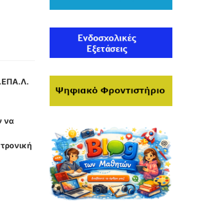
Π.ΕΠΑ.Λ.
ν να
κτρονική