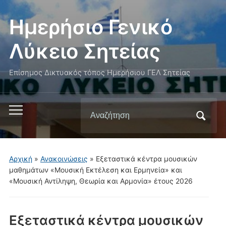
Ημερήσιο Γενικό
Λύκειο Σητείας
Επίσημος Δικτυακός τόπος Ημερήσιου ΓΕΛ Σητείας
Αναζήτηση
Εναλλαγή
για:
του
μενού
για
Αρχική
»
Ανακοινώσεις
»
Εξεταστικά κέντρα μουσικών
κινητά
μαθημάτων «Μουσική Εκτέλεση και Ερμηνεία» και
«Μουσική Αντίληψη, Θεωρία και Αρμονία» έτους 2026
Εξεταστικά κέντρα μουσικών