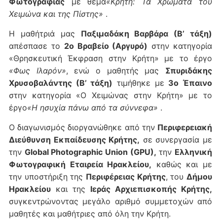
Φωτογραφίας
με θέμα
«Κρήτη: Τα Χρώματα του
Χειμώνα και της Πίστης»
.
Η μαθήτριά μας
Παξιμαδάκη Βαρβάρα (Β’ τάξη)
απέσπασε το
2ο Βραβείο (Αργυρό)
στην κατηγορία
«Θρησκευτική Έκφραση στην Κρήτη» με το έργο
«Φως Ιλαρόν»
, ενώ ο μαθητής μας
Σπυριδάκης
Χρυσοβαλάντης (Β’ τάξη)
τιμήθηκε με
3ο Έπαινο
στην κατηγορία «Ο Χειμώνας στην Κρήτη» με το
έργο
«Η ησυχία πάνω από τα σύννεφα»
.
Ο διαγωνισμός διοργανώθηκε από την
Περιφερειακή
Διεύθυνση Εκπαίδευσης Κρήτης
,
σε συνεργασία με
την
Global Photographic Union (GPU)
,
την
Ελληνική
Φωτογραφική Εταιρεία Ηρακλείου
,
καθώς και με
την υποστήριξη της
Περιφέρειας Κρήτης
, του
Δήμου
Ηρακλείου
και της
Ιεράς Αρχιεπισκοπής Κρήτης
,
συγκεντρώνοντας μεγάλο αριθμό συμμετοχών από
μαθητές και μαθήτριες από όλη την Κρήτη.