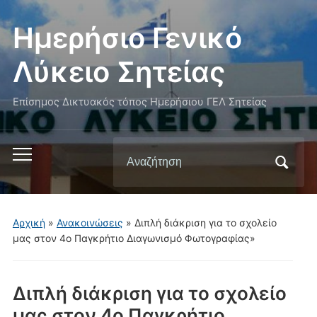
Ημερήσιο Γενικό
Λύκειο Σητείας
Επίσημος Δικτυακός τόπος Ημερήσιου ΓΕΛ Σητείας
Αναζήτηση
Εναλλαγή
για:
του
μενού
για
Αρχική
»
Ανακοινώσεις
»
Διπλή διάκριση για το σχολείο
κινητά
μας στον 4ο Παγκρήτιο Διαγωνισμό Φωτογραφίας»
Διπλή διάκριση για το σχολείο
μας στον 4ο Παγκρήτιο