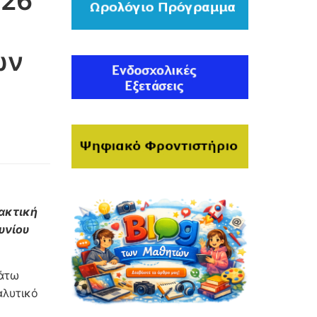
 26
ων
ρακτική
υνίου
κάτω
αλυτικό