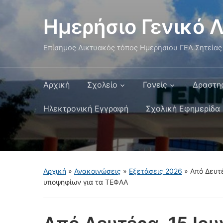
Ημερήσιο Γενικό Λ
Επίσημος Δικτυακός τόπος Ημερήσιου ΓΕΛ Σητείας
Αρχική
Σχολείο
Γονείς
Δραστη
Ηλεκτρονική Εγγραφή
Σχολική Εφημερίδα
Αρχική
»
Ανακοινώσεις
»
Εξετάσεις 2026
»
Από Δευτέ
υποψηφίων για τα ΤΕΦΑΑ