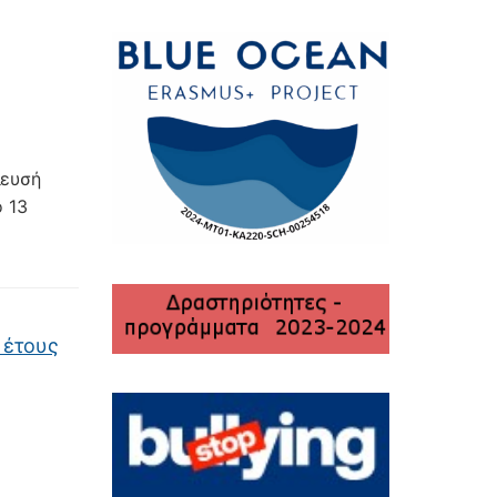
λευσή
ό 13
 έτους