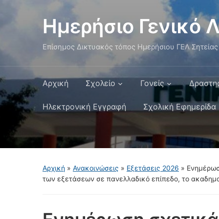
Ημερήσιο Γενικό Λ
Επίσημος Δικτυακός τόπος Ημερήσιου ΓΕΛ Σητείας
Αρχική
Σχολείο
Γονείς
Δραστη
Ηλεκτρονική Εγγραφή
Σχολική Εφημερίδα
Αρχική
»
Ανακοινώσεις
»
Εξετάσεις 2026
»
Ενημέρωσ
των εξετάσεων σε πανελλαδικό επίπεδο, το ακαδημα