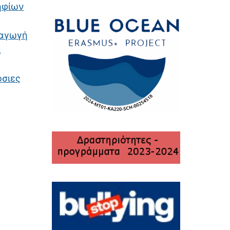
ηφίων
σαγωγή
ι
όσιες