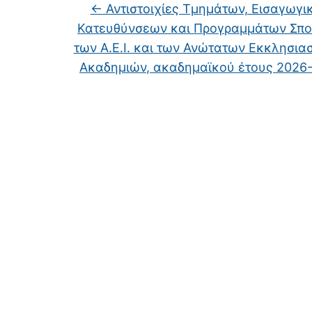
←
Αντιστοιχίες Τμημάτων, Εισαγωγι
Κατευθύνσεων και Προγραμμάτων Σπ
των Α.Ε.Ι. και των Ανώτατων Εκκλησια
Ακαδημιών, ακαδημαϊκού έτους 2026