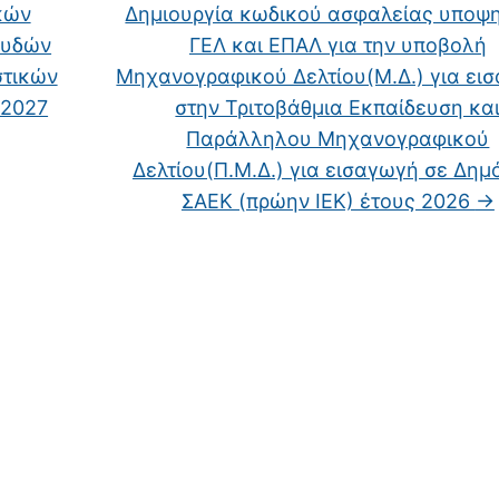
κών
Δημιουργία κωδικού ασφαλείας υποψ
ουδών
ΓΕΛ και ΕΠΑΛ για την υποβολή
στικών
Μηχανογραφικού Δελτίου(Μ.Δ.) για ει
-2027
στην Τριτοβάθμια Εκπαίδευση κα
Παράλληλου Μηχανογραφικού
Δελτίου(Π.Μ.Δ.) για εισαγωγή σε Δημ
ΣΑΕΚ (πρώην ΙΕΚ) έτους 2026
→