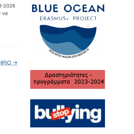
3-2026
ν να
ΗΡΙΟ
→