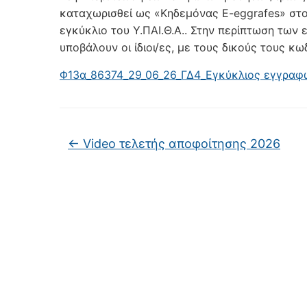
καταχωρισθεί ως «Κηδεμόνας E-eggrafes» στ
εγκύκλιο του Υ.ΠΑΙ.Θ.Α.. Στην περίπτωση των
υποβάλουν οι ίδιοι/ες, με τους δικούς τους κωδι
Φ13α_86374_29_06_26_ΓΔ4_Εγκύκλιος εγγραφ
←
Video τελετής αποφοίτησης 2026