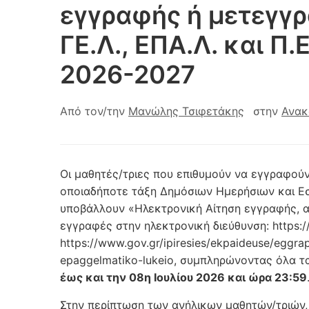
εγγραφής ή μετεγγ
ΓΕ.Λ., ΕΠΑ.Λ. και Π.
2026-2027
Από τον/την
Μανώλης Τσιφετάκης
στην
Ανακ
Οι μαθητές/τριες που επιθυμούν να εγγραφού
οποιαδήποτε τάξη Δημόσιων Ημερήσιων και Εσ
υποβάλλουν «Ηλεκτρονική Αίτηση εγγραφής, 
εγγραφές στην ηλεκτρονική διεύθυνση: https:/
https://www.gov.gr/ipiresies/ekpaideuse/eggr
epaggelmatiko-lukeio, συμπληρώνοντας όλα τα
έως και την 08η Ιουλίου 2026 και ώρα 23:59
Στην περίπτωση των ανήλικων μαθητών/τριών,