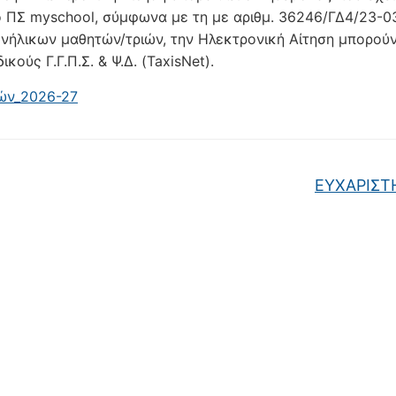
ο ΠΣ myschool, σύμφωνα με τη με αριθμ. 36246/ΓΔ4/23-0
 ενήλικων μαθητών/τριών, την Ηλεκτρονική Αίτηση μπορού
κούς Γ.Γ.Π.Σ. & Ψ.Δ. (TaxisNet).
ών_2026-27
ΕΥΧΑΡΙΣΤ