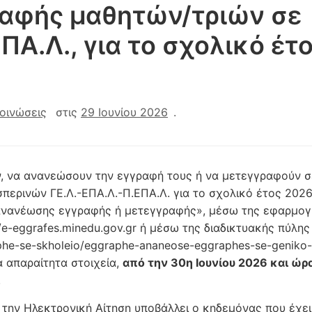
ραφής μαθητών/τριών σε
ΕΠΑ.Λ., για το σχολικό έτ
οινώσεις
στις
29 Ιουνίου 2026
.
ν, να ανανεώσουν την εγγραφή τους ή να μετεγγραφούν σ
περινών ΓΕ.Λ.-ΕΠΑ.Λ.-Π.ΕΠΑ.Λ. για το σχολικό έτος 2026
ανανέωσης εγγραφής ή μετεγγραφής», μέσω της εφαρμογ
/e-eggrafes.minedu.gov.gr ή μέσω της διαδικτυακής πύλης
aphe-se-skholeio/eggraphe-ananeose-eggraphes-se-geniko-
 απαραίτητα στοιχεία,
από την 30η Ιουνίου 2026 και ώρ
.
 την Ηλεκτρονική Αίτηση υποβάλλει ο κηδεμόνας που έχει