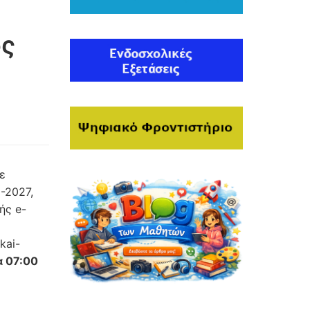
ος
ε
-2027,
ής e-
kai-
α 07:00