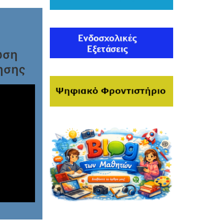
ωση
ησης