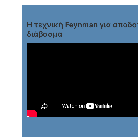
Η τεχνική Feynman για αποδο
διάβασμα