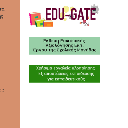
τα
ς.
ες