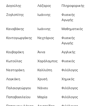
Δογούλης
Λάζαρος
Πληροφορικής
Ζογλοπίτης
Ιωάννης
Φυσικής
Αγωγής
Καναβάκης
Ιωάννης
Μαθηματικός
Κοντογιωργάκης
Νεχτάριος
Φυσικής
Αγωγής
Κουβαράκη
Άννα
Αγγλικής
Κωτούλας
Χαράλαμπος
Φυσικός
Νεστοράκη
Καλλιόπη
Φιλόλογος
Λογκάκη
Χρυσή
Χημικός
Παλαιογεώργου
Νάνσυ
Φιλόλογος
Παπαβασιλείου
Μαρία
Φιλόλογος
Παπαμανωλάκης
Αριστείδης
Φιλόλογος