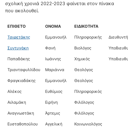
σχολική χρονιά 2022-2023 φαίνεται στον πίνακα
που ακολουθεί.
ΕΠΊΘΕΤΟ
ΟΝΟΜΑ
ΕΙΔΙΚΌΤΗΤΑ
Τσιφετάκης
Εμμανουήλ
Πληροφορικής
Διευθυντ
Συντυχάκη
Φανή
Βιολόγος
Υποδιευθ
Παπαδάκης
Ιωάννης
Χημικός
Υποδιευθ
Τριανταφυλλίδου
Μαριάννα
Θεολόγος
Φραγκιαδάκης
Εμμανουήλ
Θεολόγος
Αλέκος
Ευθύμιος
Πληροφορικός
Αιλαμάκη
Ειρήνη
Φιλόλογος
Αναγνωστάκη
Άρτεμις
Φιλόλογος
Ευσταθοπούλου
Αγγελική
Κοινωνιολόγος