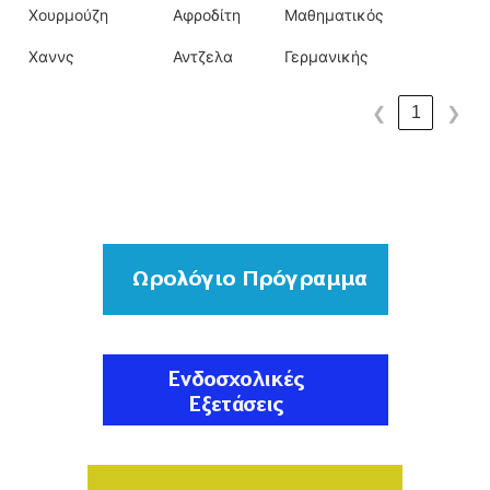
Χουρμούζη
Αφροδίτη
Μαθηματικός
Χαννς
Αντζελα
Γερμανικής
1
❮
❯