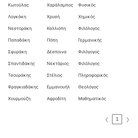
Κωτούλας
Χαράλαμπος
Φυσικός
Λογκάκη
Χρυσή
Χημικός
Νεστοράκη
Καλλιόπη
Φιλόλογος
Παπαδάκη
Πόπη
Γερμανικής
Σφυράκη
Δέσποινα
Φιλόγογος
Σπαντιδάκης
Νεκτάριος
Φιλόλογος
Τσουράκης
Στέλιος
Πληροφορικός
Φραγκιαδάκης
Εμμανουήλ
Θεολόγος
Χουρμούζη
Αφροδίτη
Μαθηματικός
1
❮
❯