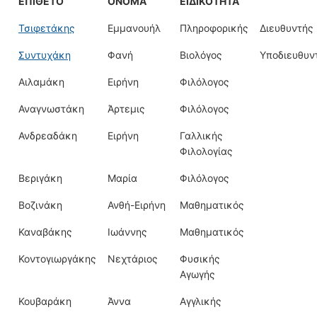
ΕΠΊΘΕΤΟ
ΟΝΟΜΑ
ΕΙΔΙΚΌΤΗΤΑ
Τσιφετάκης
Εμμανουήλ
Πληροφορικής
Διευθυντής
Συντυχάκη
Φανή
Βιολόγος
Υποδιευθυν
Αιλαμάκη
Ειρήνη
Φιλόλογος
Αναγνωστάκη
Άρτεμις
Φιλόλογος
Ανδρεαδάκη
Ειρήνη
Γαλλικής
Φιλολογίας
Βεριγάκη
Μαρία
Φιλόλογος
Βοζινάκη
Ανθή-Ειρήνη
Μαθηματικός
Καναβάκης
Ιωάννης
Μαθηματικός
Κοντογιωργάκης
Νεχτάριος
Φυσικής
Αγωγής
Κουβαράκη
Άννα
Αγγλικής