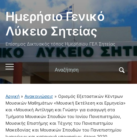
Ημερήσιο Γενικό
Λύκειο Σητείας
Επίσημος Δικτυακός τόπος Ημερήσιου ΓΕΛ Σητείας
Αναζήτηση
Εναλλαγή
για:
του
μενού
για
Αρχική
»
Ανακοινώσεις
»
Ορισμός Εξεταστικών Κέντρων
κινητά
Μουσικών Μαθημάτων «Μουσική Εκτέλεση και Ερμηνεία»
και «Μουσική Αντίληψη και Γνώση» για εισαγωγή στα
Τμήματα Μουσικών Σπουδών του Ιονίου Πανεπιστημίου,
Μουσικής Επιστήμης και Τέχνης του Πανεπιστημίου
Μακεδονίας και Μουσικών Σπουδών του Πανεπιστημίου
Ιωαννίνων και κατανομή υποψηφίων, έτους 2020.