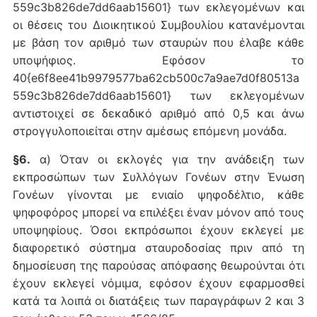
559c3b826de7dd6aab15601} των εκλεγομένων και
οι θέσεις του Διοικητικού Συμβουλίου κατανέμονται
με βάση τον αριθμό των σταυρών που έλαβε κάθε
υποψήφιος. Εφόσον το
40{e6f8ee41b9979577ba62cb500c7a9ae7d0f80513a
559c3b826de7dd6aab15601} των εκλεγομένων
αντιστοιχεί σε δεκαδικό αριθμό από 0,5 και άνω
στρογγυλοποιείται στην αμέσως επόμενη μονάδα.
§6.
α) Όταν οι εκλογές για την ανάδειξη των
εκπροσώπων των Συλλόγων Γονέων στην Ένωση
Γονέων γίνονται με ενιαίο ψηφοδέλτιο, κάθε
ψηφοφόρος μπορεί να επιλέξει έναν μόνον από τους
υποψηφίους. Όσοι εκπρόσωποι έχουν εκλεγεί με
διαφορετικό σύστημα σταυροδοσίας πριν από τη
δημοσίευση της παρούσας απόφασης θεωρούνται ότι
έχουν εκλεγεί νόμιμα, εφόσον έχουν εφαρμοσθεί
κατά τα λοιπά οι διατάξεις των παραγράφων 2 και 3