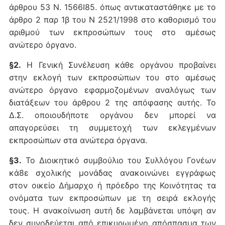
άρθρου 53 Ν. 1566Ι85. όπως αντικαταστάθηκε με το
άρθρο 2 παρ 1β του Ν 2521/1998 στο καθορισμό του
αριθμού των εκπροσώπων τους στο αμέσως
ανώτερο όργανο.
§2.
Η Γενική Συνέλευση κάθε οργάνου προβαίνει
στην εκλογή των εκπροσώπων του στο αμέσως
ανώτερο όργανο εφαρμοζομένων αναλόγως των
διατάξεων του άρθρου 2 της απόφασης αυτής. Το
Δ.Σ. οποιουδήποτε οργάνου δεν μπορεί να
απαγορεύσει τη συμμετοχή των εκλεγμένων
εκπροσώπων στα ανώτερα όργανα.
§3.
Το Διοικητικό συμβούλιο του Συλλόγου Γονέων
κά8ε σχολικής μονάδας ανακοινώνει εγγράφως
στον οικείο Δήμαρχο ή πρόεδρο της Κοινότητας τα
ονόματα των εκπροσώπων με τη σειρά εκλογής
τους. Η ανακοίνωση αυτή δε λαμβάνεται υπόψη αν
δεν συνοδεύεται από επικυρωμένο απόσπασμα των