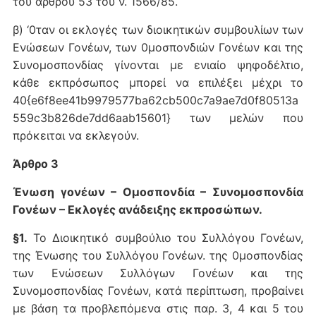
του άρθρου 53 του ν. 1566/85.
β) ‘0ταν οι εκλογές των διοικητικών συμβουλίων των
Ενώσεων Γονέων, των 0μοσπονδιών Γονέων και της
Συνομοσπονδίας γίνονται με ενιαίο ψηφοδέλτιο,
κάθε εκπρόσωπος μπορεί να επιλέξει μέχρι το
40{e6f8ee41b9979577ba62cb500c7a9ae7d0f80513a
559c3b826de7dd6aab15601} των μελών που
πρόκειται να εκλεγούν.
Άρθρο 3
Ένωση γονέων – Ομοσπονδία – Συνομοσπονδία
Γονέων – Εκλογές ανάδειξης εκπροσώπων.
§1.
Το Διοικητικό συμβούλιο του Συλλόγου Γονέων,
της Ένωσης του Συλλόγου Γονέων. της 0μοσπονδίας
των Ενώσεων Συλλόγων Γονέων και της
Συνομοσπονδίας Γονέων, κατά περίπτωση, προβαίνει
με βάση τα προβλεπόμενα στις παρ. 3, 4 και 5 του