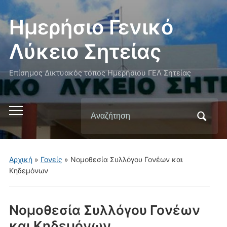
Ημερήσιο Γενικό
Λύκειο Σητείας
Επίσημος Δικτυακός τόπος Ημερήσιου ΓΕΛ Σητείας
Αναζήτηση
Εναλλαγή
για:
του
μενού
για
Αρχική
»
Γονείς
»
Νομοθεσία Συλλόγου Γονέων και
κινητά
Κηδεμόνων
Νομοθεσία Συλλόγου Γονέων
και Κηδεμόνων