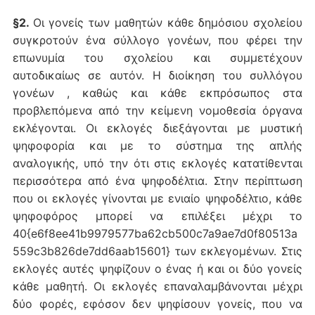
§2.
Οι γονείς των μαθητών κάθε δημόσιου σχολείου
συγκροτούν ένα σύλλογο γονέων, που φέρει την
επωνυμία του σχολείου και συμμετέχουν
αυτοδικαίως σε αυτόν. Η διοίκηση του συλλόγου
γονέων , καθώς και κάθε εκπρόσωπος στα
προβλεπόμενα από την κείμενη νομοθεσία όργανα
εκλέγονται. Οι εκλογές διεξάγονται με μυστική
ψηφοφορία και με το σύστημα της απλής
αναλογικής, υπό την ότι στις εκλογές κατατίθενται
περισσότερα από ένα ψηφοδέλτια. Στην περίπτωση
που οι εκλογές γίνονται με ενιαίο ψηφοδέλτιο, κάθε
ψηφοφόρος μπορεί να επιλέξει μέχρι το
40{e6f8ee41b9979577ba62cb500c7a9ae7d0f80513a
559c3b826de7dd6aab15601} των εκλεγομένων. Στις
εκλογές αυτές ψηφίζουν ο ένας ή και οι δύο γονείς
κάθε μαθητή. Οι εκλογές επαναλαμβάνονται μέχρι
δύο φορές, εφόσον δεν ψηφίσουν γονείς, που να