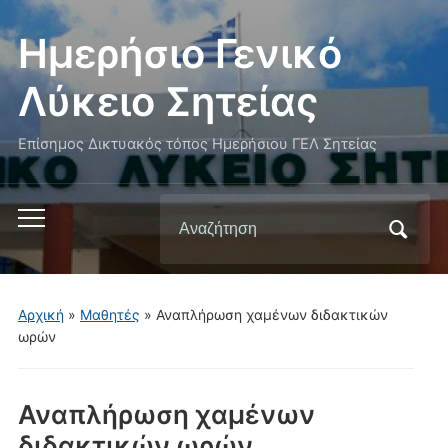
Ημερήσιο Γενικό
Λύκειο Σητείας
Επίσημος Δικτυακός τόπος Ημερήσιου ΓΕΛ Σητείας
Αναζήτηση
Εναλλαγή
για:
του
μενού
για
Αρχική
»
Μαθητές
»
Αναπλήρωση χαμένων διδακτικών
κινητά
ωρών
Αναπλήρωση χαμένων
διδακτικών ωρών