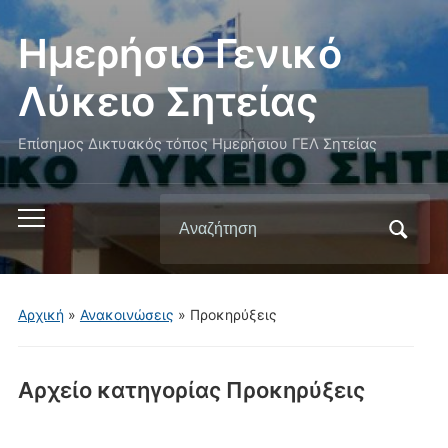
Ημερήσιο Γενικό
Λύκειο Σητείας
Επίσημος Δικτυακός τόπος Ημερήσιου ΓΕΛ Σητείας
Αναζήτηση
Εναλλαγή
για:
του
μενού
για
Αρχική
»
Ανακοινώσεις
» Προκηρύξεις
κινητά
Αρχείο κατηγορίας
Προκηρύξεις