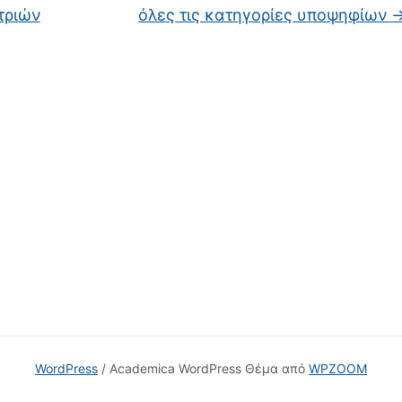
τριών
όλες τις κατηγορίες υποψηφίων
WordPress
/ Academica WordPress Θέμα από
WPZOOM