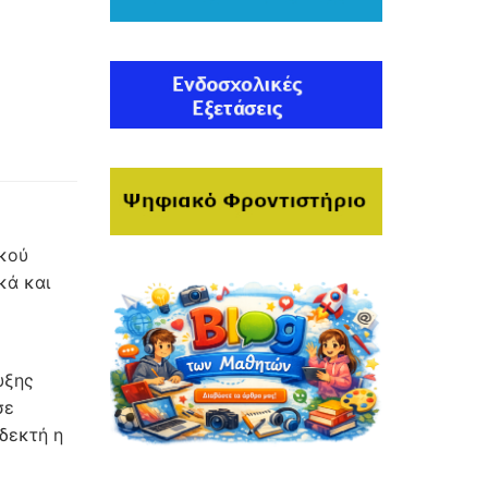
κού
κά και
υξης
σε
οδεκτή η